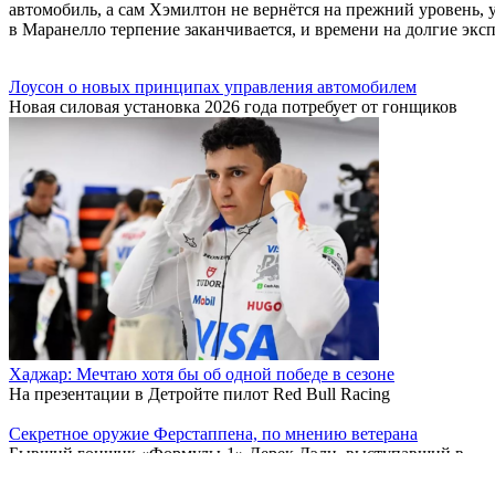
автомобиль, а сам Хэмилтон не вернётся на прежний уровень,
в Маранелло терпение заканчивается, и времени на долгие экс
Лоусон о новых принципах управления автомобилем
Новая силовая установка 2026 года потребует от гонщиков
Хаджар: Мечтаю хотя бы об одной победе в сезоне
На презентации в Детройте пилот Red Bull Racing
Секретное оружие Ферстаппена, по мнению ветерана
Бывший гонщик «Формулы-1» Дерек Дэли, выступавший в
Red Bull меняют методику работы с автомобилем