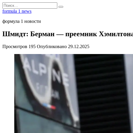
Перейти
Search
к
for:
formula 1 news
содержанию
формула 1 новости
Шмидт: Берман — преемник Хэмилтона 
Просмотров
195
Опубликовано
29.12.2025