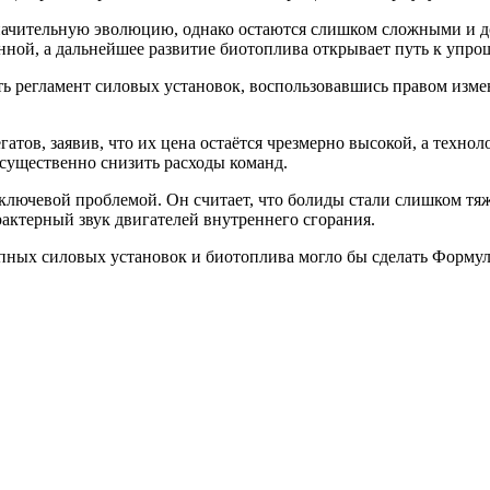
начительную эволюцию, однако остаются слишком сложными и до
ной, а дальнейшее развитие биотоплива открывает путь к упро
ь регламент силовых установок, воспользовавшись правом измен
атов, заявив, что их цена остаётся чрезмерно высокой, а техн
 существенно снизить расходы команд.
 ключевой проблемой. Он считает, что болиды стали слишком тя
актерный звук двигателей внутреннего сгорания.
упных силовых установок и биотоплива могло бы сделать Форму