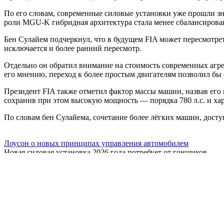
По его словам, современные силовые установки уже прошли з
роли MGU-K гибридная архитектура стала менее сбалансирован
Бен Сулайем подчеркнул, что в будущем FIA может пересмотрет
исключается и более ранний пересмотр.
Отдельно он обратил внимание на стоимость современных агрег
его мнению, переход к более простым двигателям позволил бы
Президент FIA также отметил фактор массы машин, назвав его
сохранив при этом высокую мощность — порядка 780 л.с. и хар
По словам бен Сулайема, сочетание более лёгких машин, дост
Лоусон о новых принципах управления автомобилем
Новая силовая установка 2026 года потребует от гонщиков
Хаджар: Мечтаю хотя бы об одной победе в сезоне
На презентации в Детройте пилот Red Bull Racing
Секретное оружие Ферстаппена, по мнению ветерана
Бывший гонщик «Формулы-1» Дерек Дэли, выступавший в