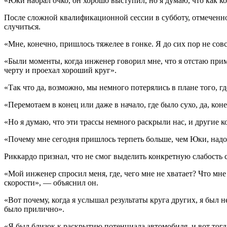
«Юки набрал очко, он хорошо выступил, но я думаю, что как 
После сложной квалификационной сессии в субботу, отмеченно
случиться.
«Мне, конечно, пришлось тяжелее в гонке. Я до сих пор не со
«Были моменты, когда инженер говорил мне, что я отстаю приме
черту и проехал хороший круг».
«Так что да, возможно, мы немного потерялись в плане того, г
«Перемотаем в конец или даже в начало, где было сухо, да, кон
«Но я думаю, что эти трассы немного раскрыли нас, и другие 
«Почему мне сегодня пришлось терпеть больше, чем Юки, надо
Риккардо признал, что не смог выделить конкретную слабость
«Мой инженер спросил меня, где, чего мне не хватает? Что мне 
скорости», — объяснил он.
«Вот почему, когда я услышал результаты круга других, я был н
было прилично».
«Я был близок к раскрытию потенциала автомобиля, и вот тогда 