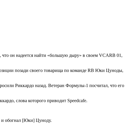
в, что он надеется найти «большую дыру» в своем VCARB 01,
позиции позади своего товарища по команде RB Юки Цуноды,
росили Риккардо назад. Ветеран Формулы-1 посчитал, что его
ккардо, слова которого приводит Speedcafe.
л и обогнал [Юки] Цуноду.