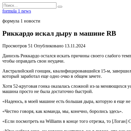
Перейти
Search
к
for:
formula 1 news
содержанию
формула 1 новости
Риккардо искал дыру в машине RB
Просмотров
51
Опубликовано
13.11.2024
Даниэль Риккардо остался искать причины своего слабого тем
чтобы оправдать свои неудачи.
Австралийский гонщик, квалифицировавшийся 15-м, завершил 
который заработал еще одно очко в общем зачете.
Хотя 52-круговая гонка оказалась сложной из-за меняющихся 
машина просто не была достаточно быстрой.
«Надеюсь, в моей машине есть большая дыра, которую я еще не
«Честно говоря, как команда, мы, конечно, боролись здесь».
«Если посмотреть на Williams в конце того отрезка, то [Логан]