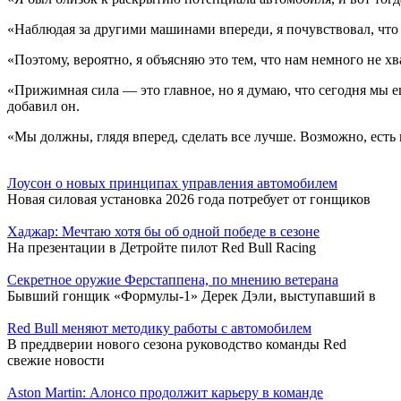
«Наблюдая за другими машинами впереди, я почувствовал, что
«Поэтому, вероятно, я объясняю это тем, что нам немного не хв
«Прижимная сила — это главное, но я думаю, что сегодня мы 
добавил он.
«Мы должны, глядя вперед, сделать все лучше. Возможно, есть 
Лоусон о новых принципах управления автомобилем
Новая силовая установка 2026 года потребует от гонщиков
Хаджар: Мечтаю хотя бы об одной победе в сезоне
На презентации в Детройте пилот Red Bull Racing
Секретное оружие Ферстаппена, по мнению ветерана
Бывший гонщик «Формулы-1» Дерек Дэли, выступавший в
Red Bull меняют методику работы с автомобилем
В преддверии нового сезона руководство команды Red
свежие новости
Aston Martin: Алонсо продолжит карьеру в команде