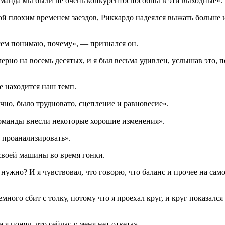
команда мы были не очень конкурентоспособны в эти выходные».
й плохим временем заездов, Риккардо надеялся выжать больше 
всем понимаю, почему», — признался он.
рно на восемь десятых, и я был весьма удивлен, услышав это, п
де находится наш темп.
ечно, было трудновато, сцепление и равновесие».
команды внесли некоторые хорошие изменения».
 проанализировать».
 своей машины во время гонки.
нужно? И я чувствовал, что говорю, что баланс и прочее на само
емного сбит с толку, потому что я проехал круг, и круг показал
я понял, что сейчас у меня нет ответа».