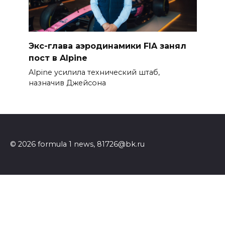
Экс-глава аэродинамики FIA занял
пост в Alpine
Alpine усилила технический штаб,
назначив Джейсона
© 2026 formula 1 news, 81726@bk.ru