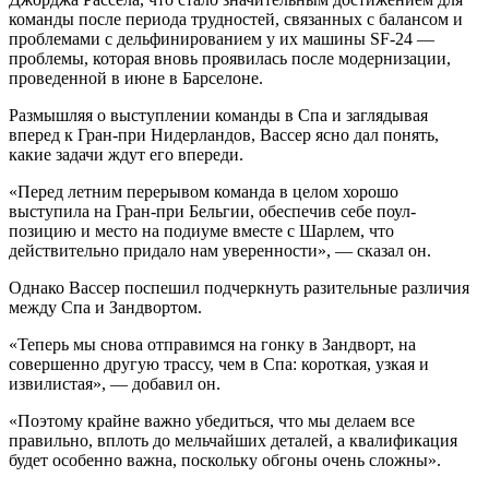
команды после периода трудностей, связанных с балансом и
проблемами с дельфинированием у их машины SF-24 —
проблемы, которая вновь проявилась после модернизации,
проведенной в июне в Барселоне.
Размышляя о выступлении команды в Спа и заглядывая
вперед к Гран-при Нидерландов, Вассер ясно дал понять,
какие задачи ждут его впереди.
«Перед летним перерывом команда в целом хорошо
выступила на Гран-при Бельгии, обеспечив себе поул-
позицию и место на подиуме вместе с Шарлем, что
действительно придало нам уверенности», — сказал он.
Однако Вассер поспешил подчеркнуть разительные различия
между Спа и Зандвортом.
«Теперь мы снова отправимся на гонку в Зандворт, на
совершенно другую трассу, чем в Спа: короткая, узкая и
извилистая», — добавил он.
«Поэтому крайне важно убедиться, что мы делаем все
правильно, вплоть до мельчайших деталей, а квалификация
будет особенно важна, поскольку обгоны очень сложны».