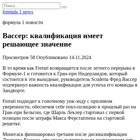
Перейти
Search
к
for:
formula 1 news
содержанию
формула 1 новости
Вассер: квалификация имеет
решающее значение
Просмотров
58
Опубликовано
14.11.2024
В то время как Ferrari возвращается после летнего перерыва в
Формуле-1 и готовится к Гран-при Нидерландов, который
состоится в эти выходные, руководитель Scuderia Фред Вассер
подчеркнул важность квалификации для успеха его команды в
Зандворте.
Ferrari подходит к гоночному уик-энду с приливом
уверенности, обеспечив себе поул-позицию в прошлый раз на
Гран-при Бельгии, где Шарль Леклер стартовал с первой
позиции после штрафа Макса Ферстаппена на стартовой
решетке.
Монегаск финишировал третьим после дисквалификации
Джорджа Рассела, что стало значительным достижением для