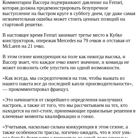
Комментарии Вассера подчеркивают давление на Ferrari,
которая должна продемонстрировать безупречное
выступление на быстром круге в субботу днем, где даже самая
незначительная ошибка может стоить ценных позиций на
стартовой решетке.
В настоящее время Ferrari занимает третье место в Кубке
конструкторов, опережая Mercedes на 79 очков и отставая от
McLaren на 21 очко.
В этом сезоне конкуренция на поле как никогда высока, и
Вассер знает, что каждое очко имеет значение, и команда не
может позволить себе упустить ни одной возможности.
«Как всегда, мы сосредоточимся на том, чтобы выжать из
нашего пакета все до последней капли производительности»,
— прокомментировал француз.
«Это начинается от скорейшего определения наилучших
настроек, а также от того, что мы рассчитываем на тех, кто
находится на пит-стопе, принимающие правильные решения в
ключевые моменты квалификации и гонке.
«Учитывая, насколько сильна конкуренция в этом сезоне, а
также особенности трассы, логично ожидать, что в этот уик-
энд борьба будет идти с точностью до сотой доли секунды».