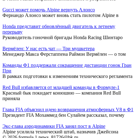
Gucci может помочь Alpine вернуть Алонсо
Фернандо Алонсо может вновь стать пилотом Alpine в
Honda представит обновлённый двигатель к летнему
перерыву
Руководитель гоночной бригады Honda Racing Шинтаро
Вермёлен: У нас есть чат — Три мушкетера
Менеджер Макса Ферстаппена Раймон Вермёлен — о том
Команды Ф1 поддержали сокращение дистанции гонок Гран
При
В рамках подготовки к изменениям технического регламента
Red Bull избавляется от младшей команды в Формуле-1
Красный бык покидает конюшню — компания Red Bull
приняла
Глава FIA объяснил идею возвращения атмосферных V8 в Ф1
Президент FIA Мохаммед бен Сулайем рассказал, почему
Экс-глава аэродинамики FIA занял пост в Alpine
Alpine усилила технический штаб, назначив Джейсона
© 2026 formula 1 news, 81726@bk.ru