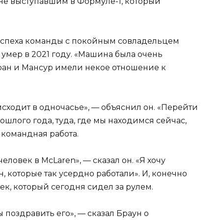
не выступавшим в Формуле-1, который
у успеха команды с покойным совладельцем
умер в 2021 году. «Машина была очень
рран и Мансур имели некое отношение к
сходит в одночасье», — объяснил он. «Перейти
рошлого года, туда, где мы находимся сейчас,
 командная работа.
ловек в McLaren», — сказал он. «Я хочу
 которые так усердно работали». И, конечно
ек, который сегодня сидел за рулем.
 поздравить его», — сказал Браун о