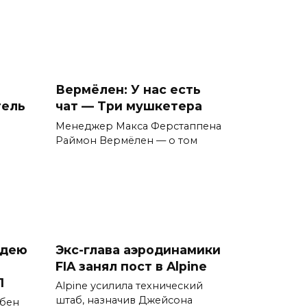
Вермёлен: У нас есть
тель
чат — Три мушкетера
Менеджер Макса Ферстаппена
Раймон Вермёлен — о том
идею
Экс-глава аэродинамики
FIA занял пост в Alpine
1
Alpine усилила технический
штаб, назначив Джейсона
 бен