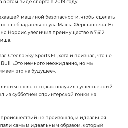
 в этом виде спорта в 2019 году.
ехавшей машиной безопасности, чтобы сделать
во от обладателя поула Макса Ферстаппена. Но
нно Норрис увеличил преимущество в 7,612
ниша.
л Стелла Sky Sports F1 , хотя и признал, что не
 Bull. «Это немного неожиданно, но мы
маем это на будущее».
ильным после того, как получил существенный
ыл из субботней спринтерской гонки на
 происшествий не произошло, и идеальная
впали самым идеальным образом, который