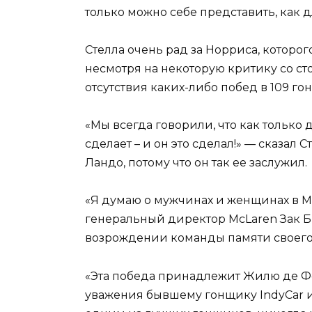
только можно себе представить, как д
Стелла очень рад за Норриса, которо
несмотря на некоторую критику со с
отсутствия каких-либо побед в 109 го
«Мы всегда говорили, что как только
сделает – и он это сделал!» — сказал 
Ландо, потому что он так ее заслужил.
«Я думаю о мужчинах и женщинах в McL
генеральный директор McLaren Зак Б
возрождении команды памяти своего
«Эта победа принадлежит Жилю де Фер
уважения бывшему гонщику IndyCar и