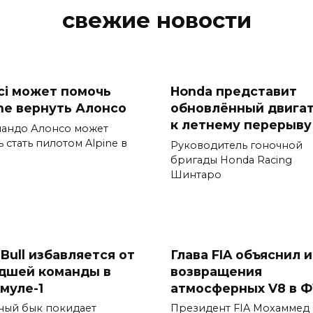
свежие новости
ci может помочь
Honda представит
ine вернуть Алонсо
обновлённый двига
к летнему перерыву
андо Алонсо может
 стать пилотом Alpine в
Руководитель гоночной
бригады Honda Racing
Шинтаро
Bull избавляется от
Глава FIA объяснил 
дшей команды в
возвращения
муле-1
атмосферных V8 в Ф
ный бык покидает
Президент FIA Мохаммед