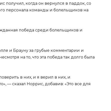
 получил, когда он вернулся в паддок, со
ого персонала команды и болельщиков на
гожданная победа среди болельщиков и
елле и Брауну за грубые комментарии и
несмотря на то, что эта победа так долго была
поверить в них, и я верил в них, и
», — сказал Норрис, добавив: «Это все для