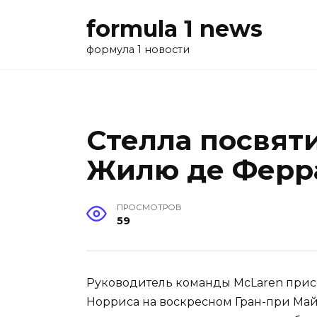
Перейти
formula 1 news
к
содержанию
формула 1 новости
Стелла посвят
Жилю де Ферр
ПРОСМОТРОВ
59
Руководитель команды McLaren при
Норриса на воскресном Гран-при Май