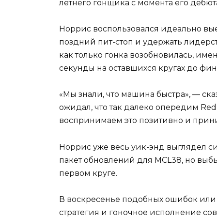
летнего гонщика с момента его дебюта
Норрис воспользовался идеально вы
поздний пит-стоп и удержать лидерст
как только гонка возобновилась, име
секунды на оставшихся кругах до фи
«Мы знали, что машина быстра», — сказа
ожидал, что так далеко опередим Red
воспринимаем это позитивно и прини
Норрис уже весь уик-энд выглядел с
пакет обновлений для MCL38, но выб
первом круге.
В воскресенье подобных ошибок или
стратегия и гоночное исполнение со