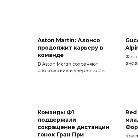
Aston Martin: Алонсо
Guc
продолжит карьеру в
Alp
команде
Ферн
вновь
В Aston Martin сохраняют
спокойствие и уверенность
Команды Ф1
Red 
поддержали
мла
сокращение дистанции
Фор
гонок Гран При
Крас