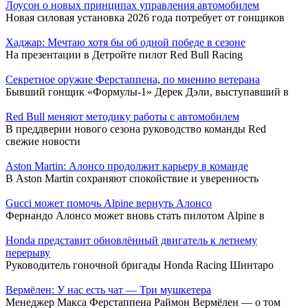
Лоусон о новых принципах управления автомобилем
Новая силовая установка 2026 года потребует от гонщиков
Хаджар: Мечтаю хотя бы об одной победе в сезоне
На презентации в Детройте пилот Red Bull Racing
Секретное оружие Ферстаппена, по мнению ветерана
Бывший гонщик «Формулы-1» Дерек Дэли, выступавший в
Red Bull меняют методику работы с автомобилем
В преддверии нового сезона руководство команды Red
свежие новости
Aston Martin: Алонсо продолжит карьеру в команде
В Aston Martin сохраняют спокойствие и уверенность
Gucci может помочь Alpine вернуть Алонсо
Фернандо Алонсо может вновь стать пилотом Alpine в
Honda представит обновлённый двигатель к летнему
перерыву
Руководитель гоночной бригады Honda Racing Шинтаро
Вермёлен: У нас есть чат — Три мушкетера
Менеджер Макса Ферстаппена Раймон Вермёлен — о том