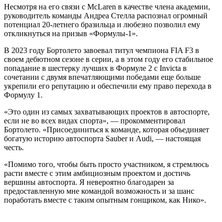
Несмотря на его связи с McLaren в качестве члена академии,
руководитель команды Андреа Стелла распознал огромный
потенциал 20-летнего бразильца и любезно позволил ему
откликнуться на призыв «Формулы-1».
В 2023 году Бортолето завоевал титул чемпиона FIA F3 в
своем дебютном сезоне в серии, а в этом году его стабильное
попадание в шестерку лучших в Формуле 2 с Invicta в
сочетании с двумя впечатляющими победами еще больше
укрепили его репутацию и обеспечили ему право перехода в
Формулу 1.
«Это один из самых захватывающих проектов в автоспорте,
если не во всех видах спорта», — прокомментировал
Бортолето. «Присоединиться к команде, которая объединяет
богатую историю автоспорта Sauber и Audi, — настоящая
честь.
«Помимо того, чтобы быть просто участником, я стремлюсь
расти вместе с этим амбициозным проектом и достичь
вершины автоспорта. Я невероятно благодарен за
предоставленную мне командой возможность и за шанс
поработать вместе с таким опытным гонщиком, как Нико».