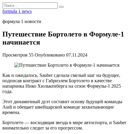
Перейти
Search
к
for:
formula 1 news
содержанию
формула 1 новости
Путешествие Бортолето в Формуле-1
начинается
Просмотров
55
Опубликовано
07.11.2024
Как и ожидалось, Sauber сделала смелый шаг на будущее,
подписав контракт с Габриэлем Бортолето в качестве
напарника Нико Хюлькенберга на сезон Формулы-1 2025
года.
Этот динамичный дуэт составит основу будущей команды
Audi и обещает швейцарской команде захватывающие
времена.
Бортолето — восходящая звезда в мире автоспорта, и Sauber
внимательно следит за его прогрессом.