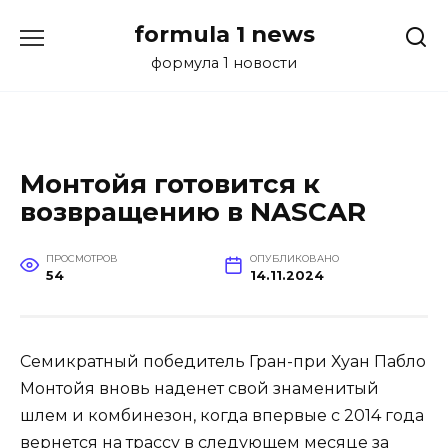
Перейти
formula 1 news
к
содержанию
формула 1 новости
Монтойя готовится к
возвращению в NASCAR
ПРОСМОТРОВ
ОПУБЛИКОВАНО
54
14.11.2024
Семикратный победитель Гран-при Хуан Пабло
Монтойя вновь наденет свой знаменитый
шлем и комбинезон, когда впервые с 2014 года
вернется на трассу в следующем месяце за