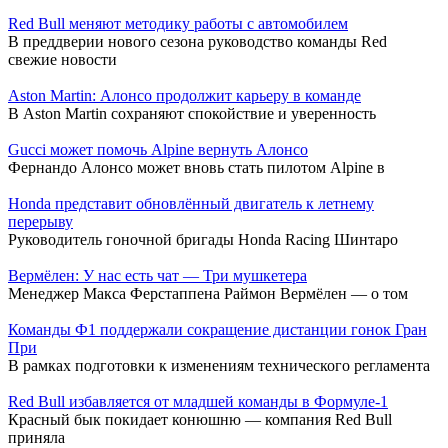
Red Bull меняют методику работы с автомобилем
В преддверии нового сезона руководство команды Red
свежие новости
Aston Martin: Алонсо продолжит карьеру в команде
В Aston Martin сохраняют спокойствие и уверенность
Gucci может помочь Alpine вернуть Алонсо
Фернандо Алонсо может вновь стать пилотом Alpine в
Honda представит обновлённый двигатель к летнему
перерыву
Руководитель гоночной бригады Honda Racing Шинтаро
Вермёлен: У нас есть чат — Три мушкетера
Менеджер Макса Ферстаппена Раймон Вермёлен — о том
Команды Ф1 поддержали сокращение дистанции гонок Гран
При
В рамках подготовки к изменениям технического регламента
Red Bull избавляется от младшей команды в Формуле-1
Красный бык покидает конюшню — компания Red Bull
приняла