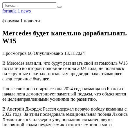
Перейти
Search
к
for:
formula 1 news
содержанию
формула 1 новости
Mercedes будет капельно дорабатывать
W15
Просмотров
66
Опубликовано
13.11.2024
В Mercedes заявили, что будут развивать свой автомобиль W15
поэтапно во второй половине сезона 2024 года, не полагаясь
на «крупные пакеты», поскольку предвидят захватывающее
среднесрочное будущее.
После сложного старта сезона 2024 года команда из Брэкли с
начала лета демонстрирует заметный подъем, что объясняется
ее целенаправленными усилиями по развитию.
В Австрии Джордж Рассел одержал первую победу команды с
2022 года. За этим последовала эмоциональная победа Льюиса
Хэмилтона в Сильверстоуне, положившая конец двум с
половиной годам неудач семикратного чемпиона мира.