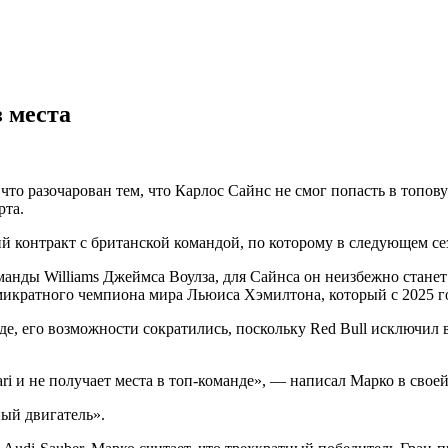
з места
что разочарован тем, что Карлос Сайнс не смог попасть в топов
рта.
й контракт с британской командой, по которому в следующем се
нды Williams Джеймса Воулза, для Сайнса он неизбежно станет ша
семикратного чемпиона мира Льюиса Хэмилтона, который с 2025 г
е, его возможности сократились, поскольку Red Bull исключил в
ari и не получает места в топ-команде», — написал Марко в свое
ный двигатель».