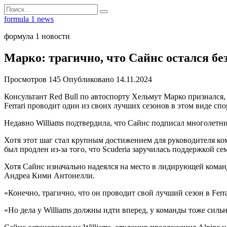
Перейти
Search
к
for:
formula 1 news
содержанию
формула 1 новости
Марко: трагично, что Сайнс остался бе
Просмотров
145
Опубликовано
14.11.2024
Консультант Red Bull по автоспорту Хельмут Марко признался, 
Ferrari проводит один из своих лучших сезонов в этом виде спо
Недавно Williams подтвердила, что Сайнс подписал многолетни
Хотя этот шаг стал крупным достижением для руководителя кома
был продлен из-за того, что Scuderia заручилась поддержкой 
Хотя Сайнс изначально надеялся на место в лидирующей команд
Андреа Кими Антонелли.
«Конечно, трагично, что он проводит свой лучший сезон в Ferr
«Но дела у Williams должны идти вперед, у команды тоже силь