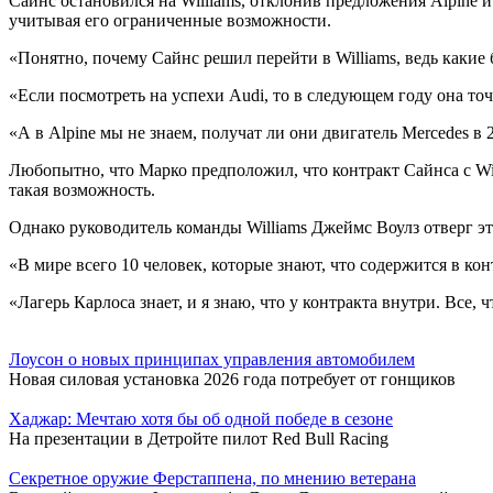
Сайнс остановился на Williams, отклонив предложения Alpine 
учитывая его ограниченные возможности.
«Понятно, почему Сайнс решил перейти в Williams, ведь каки
«Если посмотреть на успехи Audi, то в следующем году она то
«А в Alpine мы не знаем, получат ли они двигатель Mercedes в
Любопытно, что Марко предположил, что контракт Сайнса с Wil
такая возможность.
Однако руководитель команды Williams Джеймс Воулз отверг эт
«В мире всего 10 человек, которые знают, что содержится в к
«Лагерь Карлоса знает, и я знаю, что у контракта внутри. Все,
Лоусон о новых принципах управления автомобилем
Новая силовая установка 2026 года потребует от гонщиков
Хаджар: Мечтаю хотя бы об одной победе в сезоне
На презентации в Детройте пилот Red Bull Racing
Секретное оружие Ферстаппена, по мнению ветерана