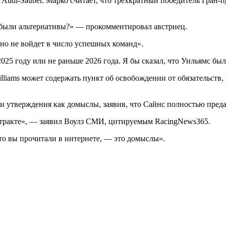
и Audi-Sauber. Марко считает, что трехкратный победитель Гран
е были альтернативы?» — прокомментировал австриец.
чно не войдет в число успешных команд».
 2025 году или не раньше 2026 года. Я бы сказал, что Уильямс б
liams может содержать пункт об освобождении от обязательств, 
и утверждения как домыслы, заявив, что Сайнс полностью преда
онтракте», — заявил Воулз СМИ, цитируемым RacingNews365.
 что вы прочитали в интернете, — это домыслы».