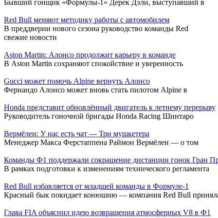
Бывший гонщик «Формулы-1» Дерек Дэли, выступавший в
Red Bull меняют методику работы с автомобилем
В преддверии нового сезона руководство команды Red
свежие новости
Aston Martin: Алонсо продолжит карьеру в команде
В Aston Martin сохраняют спокойствие и уверенность
Gucci может помочь Alpine вернуть Алонсо
Фернандо Алонсо может вновь стать пилотом Alpine в
Honda представит обновлённый двигатель к летнему перерыву
Руководитель гоночной бригады Honda Racing Шинтаро
Вермёлен: У нас есть чат — Три мушкетера
Менеджер Макса Ферстаппена Раймон Вермёлен — о том
Команды Ф1 поддержали сокращение дистанции гонок Гран П
В рамках подготовки к изменениям технического регламента
Red Bull избавляется от младшей команды в Формуле-1
Красный бык покидает конюшню — компания Red Bull принял
Глава FIA объяснил идею возвращения атмосферных V8 в Ф1