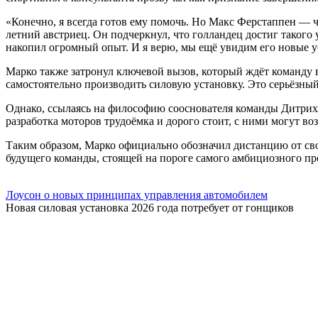
«Конечно, я всегда готов ему помочь. Но Макс Ферстаппен — 
летний австриец. Он подчеркнул, что голландец достиг такого 
накопил огромный опыт. И я верю, мы ещё увидим его новые у
Марко также затронул ключевой вызов, который ждёт команду в 
самостоятельно производить силовую установку. Это серьёзный
Однако, ссылаясь на философию сооснователя команды Дитриха
разработка моторов трудоёмка и дорого стоит, с ними могут во
Таким образом, Марко официально обозначил дистанцию от св
будущего команды, стоящей на пороге самого амбициозного про
Лоусон о новых принципах управления автомобилем
Новая силовая установка 2026 года потребует от гонщиков
Хаджар: Мечтаю хотя бы об одной победе в сезоне
На презентации в Детройте пилот Red Bull Racing
Секретное оружие Ферстаппена, по мнению ветерана
Бывший гонщик «Формулы-1» Дерек Дэли, выступавший в
Red Bull меняют методику работы с автомобилем