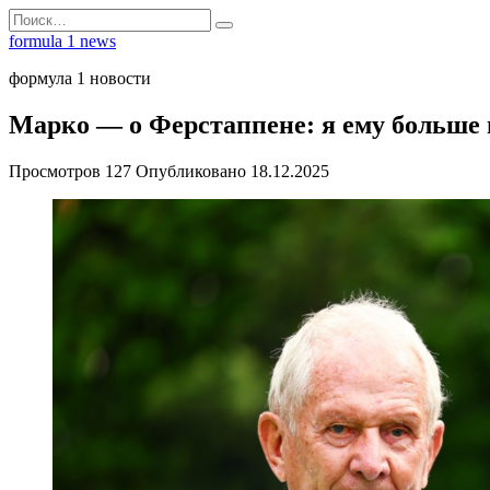
Перейти
Search
к
for:
formula 1 news
содержанию
формула 1 новости
Марко — о Ферстаппене: я ему больше 
Просмотров
127
Опубликовано
18.12.2025