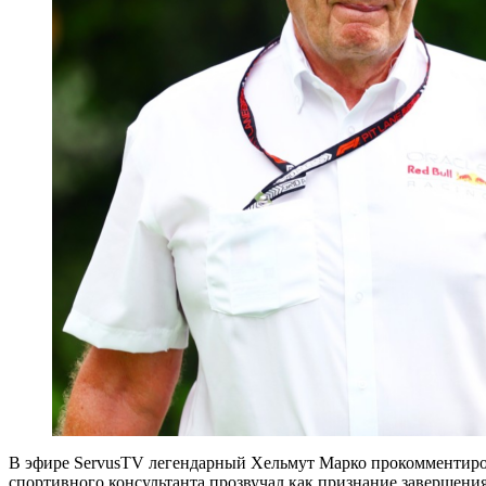
В эфире ServusTV легендарный Хельмут Марко прокомментиров
спортивного консультанта прозвучал как признание завершени