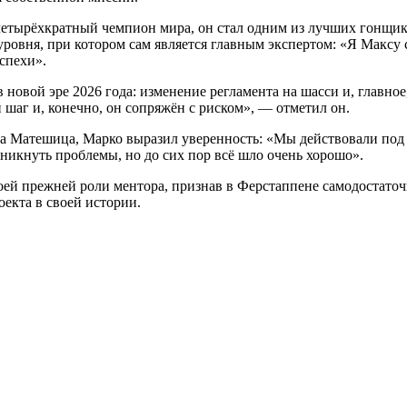
четырёхкратный чемпион мира, он стал одним из лучших гонщик
уровня, при котором сам является главным экспертом: «Я Максу 
спехи».
новой эре 2026 года: изменение регламента на шасси и, главное,
 шаг и, конечно, он сопряжён с риском», — отметил он.
 Матешица, Марко выразил уверенность: «Мы действовали под л
зникнуть проблемы, но до сих пор всё шло очень хорошо».
оей прежней роли ментора, признав в Ферстаппене самодостато
екта в своей истории.