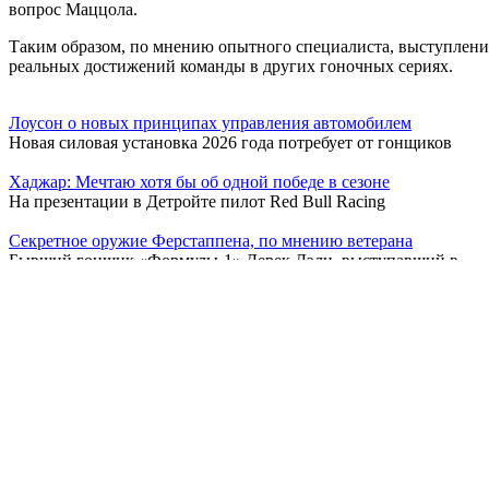
вопрос Маццола.
Таким образом, по мнению опытного специалиста, выступление
реальных достижений команды в других гоночных сериях.
Лоусон о новых принципах управления автомобилем
Новая силовая установка 2026 года потребует от гонщиков
Хаджар: Мечтаю хотя бы об одной победе в сезоне
На презентации в Детройте пилот Red Bull Racing
Секретное оружие Ферстаппена, по мнению ветерана
Бывший гонщик «Формулы-1» Дерек Дэли, выступавший в
Red Bull меняют методику работы с автомобилем
В преддверии нового сезона руководство команды Red
свежие новости
Aston Martin: Алонсо продолжит карьеру в команде
В Aston Martin сохраняют спокойствие и уверенность
Gucci может помочь Alpine вернуть Алонсо
Фернандо Алонсо может вновь стать пилотом Alpine в