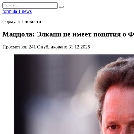
Перейти
Search
к
for:
formula 1 news
содержанию
формула 1 новости
Маццола: Элканн не имеет понятия о Ф
Просмотров
241
Опубликовано
31.12.2025