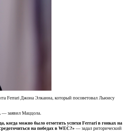
та Ferrari Джона Элканна, который посоветовал Льюису
,
— заявил Маццола.
а, когда можно было отметить успехи Ferrari в гонках на
осредоточиться на победах в WEC?»
— задал риторический