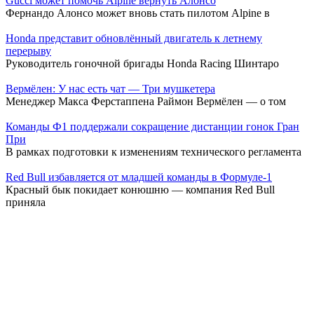
Gucci может помочь Alpine вернуть Алонсо
Фернандо Алонсо может вновь стать пилотом Alpine в
Honda представит обновлённый двигатель к летнему
перерыву
Руководитель гоночной бригады Honda Racing Шинтаро
Вермёлен: У нас есть чат — Три мушкетера
Менеджер Макса Ферстаппена Раймон Вермёлен — о том
Команды Ф1 поддержали сокращение дистанции гонок Гран
При
В рамках подготовки к изменениям технического регламента
Red Bull избавляется от младшей команды в Формуле-1
Красный бык покидает конюшню — компания Red Bull
приняла
Глава FIA объяснил идею возвращения атмосферных V8 в Ф1
Президент FIA Мохаммед бен Сулайем рассказал, почему
Экс-глава аэродинамики FIA занял пост в Alpine
Alpine усилила технический штаб, назначив Джейсона
© 2026 formula 1 news, 81726@bk.ru