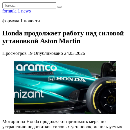
Перейти
Search
к
for:
formula 1 news
содержанию
формула 1 новости
Honda продолжает работу над силовой
установкой Aston Martin
Просмотров
19
Опубликовано
24.03.2026
Мотористы Honda продолжают принимать меры по
устранению недостатков силовых установок, используемых