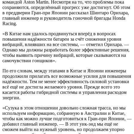
командой Aston Martin. Несмотря на то, что проблемы пока
сохраняются, определённый прогресс уже достигнут. Об этом
в преддверии Гран-при Японии рассказал Шинтаро Орихара,
главный инженер и руководитель гоночной бригады Honda
Racing.
«В Китае нам удалось продвинуться вперёд в вопросах
повышения надёжности батареи за счёт снижения уровня
вибраций, влиявших на все системы, — отметил Орихара. —
Однако мы должны разработать более эффективные решения,
чтобы выявить причину вибраций, которые сказываются на
самочувствии гонщиков».
По его словам, между этапами в Китае и Японии инженеры
продолжили прилагать все возможные усилия для повышения
надёжности. Тем не менее эффективность силовой установки
всё ещё не достигла желаемого уровня. Прежде всего это
касается работы гибридной системы и управления расходом
энергии.
«Сузука в этом отношении довольно сложная трасса, но мы
используем информацию, собранную в Австралии и Китае,
чтобы как можно лучше подготовиться к Гран-при Японии, —
добавил главный инженер. — В этот уик-энд мы ещё не
сможем выйти на нужный уровень, но продолжаем упорно