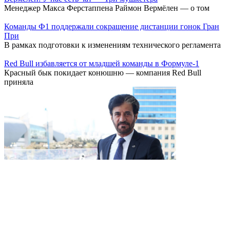
Менеджер Макса Ферстаппена Раймон Вермёлен — о том
Команды Ф1 поддержали сокращение дистанции гонок Гран
При
В рамках подготовки к изменениям технического регламента
Red Bull избавляется от младшей команды в Формуле-1
Красный бык покидает конюшню — компания Red Bull
приняла
Глава FIA объяснил идею возвращения атмосферных V8 в Ф1
Президент FIA Мохаммед бен Сулайем рассказал, почему