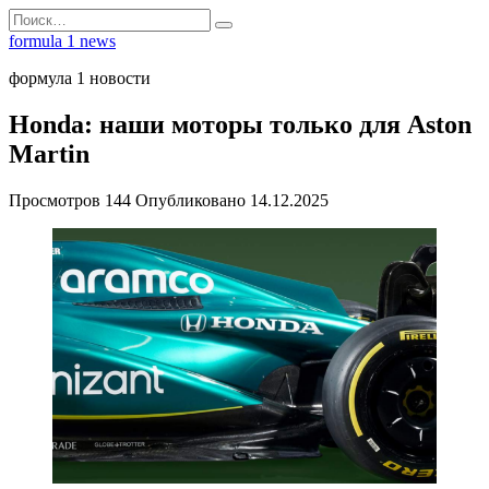
Перейти
Search
к
for:
formula 1 news
содержанию
формула 1 новости
Honda: наши моторы только для Aston
Martin
Просмотров
144
Опубликовано
14.12.2025