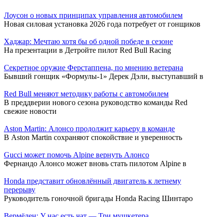
Лоусон о новых принципах управления автомобилем
Новая силовая установка 2026 года потребует от гонщиков
Хаджар: Мечтаю хотя бы об одной победе в сезоне
На презентации в Детройте пилот Red Bull Racing
Секретное оружие Ферстаппена, по мнению ветерана
Бывший гонщик «Формулы-1» Дерек Дэли, выступавший в
Red Bull меняют методику работы с автомобилем
В преддверии нового сезона руководство команды Red
свежие новости
Aston Martin: Алонсо продолжит карьеру в команде
В Aston Martin сохраняют спокойствие и уверенность
Gucci может помочь Alpine вернуть Алонсо
Фернандо Алонсо может вновь стать пилотом Alpine в
Honda представит обновлённый двигатель к летнему
перерыву
Руководитель гоночной бригады Honda Racing Шинтаро
Вермёлен: У нас есть чат — Три мушкетера