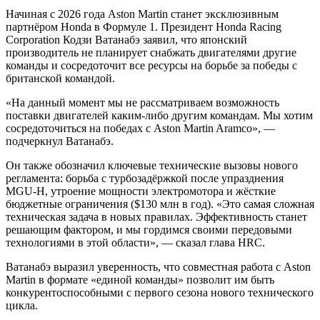
Начиная с 2026 года Aston Martin станет эксклюзивным
партнёром Honda в Формуле 1. Президент Honda Racing
Corporation Кодзи Ватанабэ заявил, что японский
производитель не планирует снабжать двигателями другие
команды и сосредоточит все ресурсы на борьбе за победы с
британской командой.
«На данный момент мы не рассматриваем возможность
поставки двигателей каким-либо другим командам. Мы хотим
сосредоточиться на победах с Aston Martin Aramco», —
подчеркнул Ватанабэ.
Он также обозначил ключевые технические вызовы нового
регламента: борьба с турбозадёржкой после упразднения
MGU-H, утроение мощности электромотора и жёсткие
бюджетные ограничения ($130 млн в год). «Это самая сложная
техническая задача в новых правилах. Эффективность станет
решающим фактором, и мы гордимся своими передовыми
технологиями в этой области», — сказал глава HRC.
Ватанабэ выразил уверенность, что совместная работа с Aston
Martin в формате «единой команды» позволит им быть
конкурентоспособными с первого сезона нового технического
цикла.