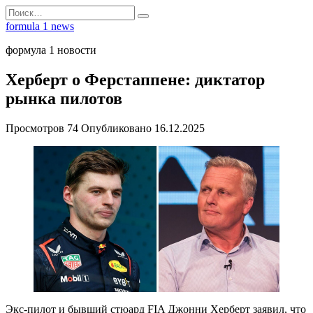
Перейти
Search
к
for:
formula 1 news
содержанию
формула 1 новости
Херберт о Ферстаппене: диктатор
рынка пилотов
Просмотров
74
Опубликовано
16.12.2025
Экс-пилот и бывший стюард FIA Джонни Херберт заявил, что