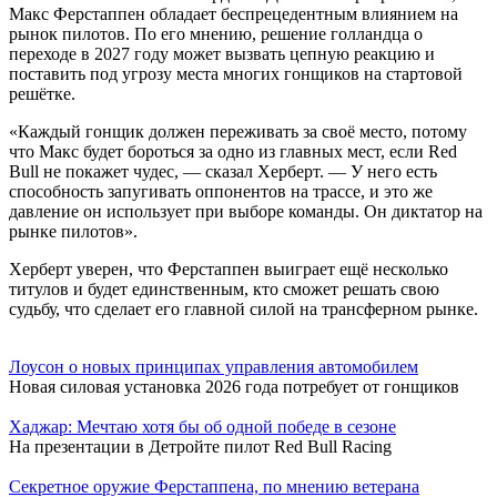
Макс Ферстаппен обладает беспрецедентным влиянием на
рынок пилотов. По его мнению, решение голландца о
переходе в 2027 году может вызвать цепную реакцию и
поставить под угрозу места многих гонщиков на стартовой
решётке.
«Каждый гонщик должен переживать за своё место, потому
что Макс будет бороться за одно из главных мест, если Red
Bull не покажет чудес, — сказал Херберт. — У него есть
способность запугивать оппонентов на трассе, и это же
давление он использует при выборе команды. Он диктатор на
рынке пилотов».
Херберт уверен, что Ферстаппен выиграет ещё несколько
титулов и будет единственным, кто сможет решать свою
судьбу, что сделает его главной силой на трансферном рынке.
Лоусон о новых принципах управления автомобилем
Новая силовая установка 2026 года потребует от гонщиков
Хаджар: Мечтаю хотя бы об одной победе в сезоне
На презентации в Детройте пилот Red Bull Racing
Секретное оружие Ферстаппена, по мнению ветерана