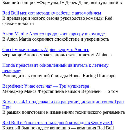
Бывший гонщик «Формулы-1» Дерек Дэли, выступавший в
Red Bull меняют методику работы с автомобилем
В преддверии нового сезона руководство команды Red
свежие новости
Aston Martin: Алонсо продолжит карьеру в команде
В Aston Martin сохраняют спокойствие и уверенность
Gucci может помочь Alpine вернуть Алонсо
Фернандо Алонсо может вновь стать пилотом Alpine в
Honda представит обновлённый двигатель к летнему
перерыву
Руководитель гоночной бригады Honda Racing Шинтаро
Вермёлен: У нас есть чат — Три мушкетера
Менеджер Макса Ферстаппена Раймон Вермёлен — о том
Команды Ф1 поддержали сокращение дистанции гонок Гран
При
В рамках подготовки к изменениям технического регламента
Red Bull избавляется от младшей команды в Формуле-1
Красный бык покидает конюшню — компания Red Bull