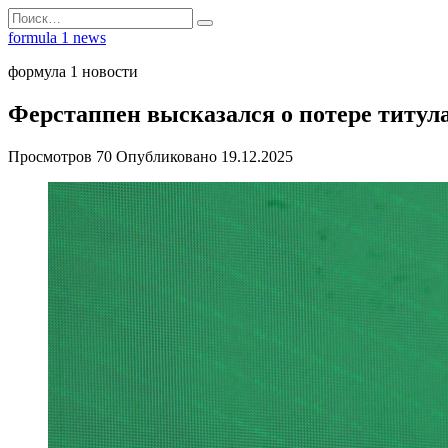
Перейти
Search
к
for:
formula 1 news
содержанию
формула 1 новости
Ферстаппен высказался о потере титул
Просмотров
70
Опубликовано
19.12.2025