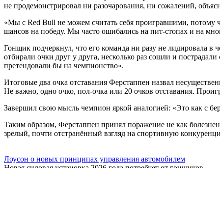
не продемонстрировал ни разочарования, ни сожалений, объя
«Мы с Red Bull не можем считать себя проигравшими, потому чт
шансов на победу. Мы часто ошибались на пит-стопах и на мно
Гонщик подчеркнул, что его команда ни разу не лидировала в
отбирали очки друг у друга, несколько раз сошли и пострадали
претендовали бы на чемпионство».
Итоговые два очка отставания Ферстаппен назвал несущественн
Не важно, одно очко, пол-очка или 20 очков отставания. Проигр
Завершил свою мысль чемпион яркой аналогией: «Это как с бер
Таким образом, Ферстаппен принял поражение не как болезнен
зрелый, почти отстранённый взгляд на спортивную конкуренци
Лоусон о новых принципах управления автомобилем
Новая силовая установка 2026 года потребует от гонщиков
Хаджар: Мечтаю хотя бы об одной победе в сезоне
На презентации в Детройте пилот Red Bull Racing
Секретное оружие Ферстаппена, по мнению ветерана