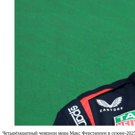
Четырёхкратный чемпион мира Макс Ферстаппен в сезоне-2025 о