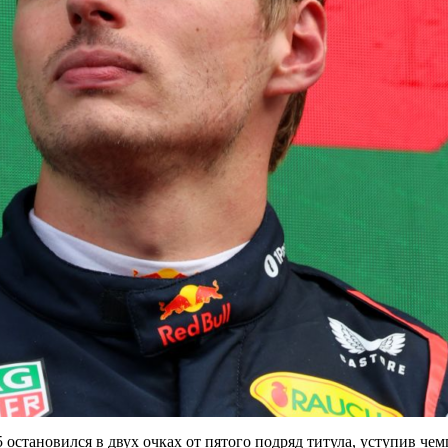
становился в двух очках от пятого подряд титула, уступив чемп