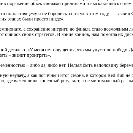
снив поражение объективными причинами и высказавшись о нём
о по-настоящему и не боролись за титул в этом году, — заявил 
гих этапах были просто нигде».
 чемпионате, а сохранение интриги до финала стало возможным 
 от ошибок своих стратегов. В конце концов, нам помогла их ди
ой деталью. «У меня нет ощущения, что мы упустили победу. Да,
ать – значит проиграть».
еменностью – либо да, либо нет. Нельзя быть наполовину берем
ную неудачу, а как логичный итог сезона, в котором Red Bull 
ю, где важен лишь конечный результат, а не минимальный разры