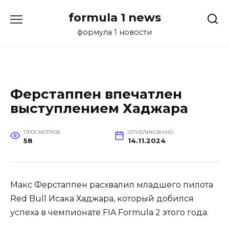
Перейти
formula 1 news
к
содержанию
формула 1 новости
Ферстаппен впечатлен
выступлением Хаджара
ПРОСМОТРОВ
ОПУБЛИКОВАНО
58
14.11.2024
Макс Ферстаппен расхвалил младшего пилота
Red Bull Исака Хаджара, который добился
успеха в чемпионате FIA Formula 2 этого года.