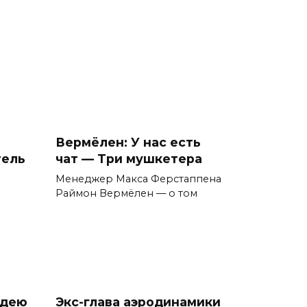
Вермёлен: У нас есть
тель
чат — Три мушкетера
Менеджер Макса Ферстаппена
Раймон Вермёлен — о том
идею
Экс-глава аэродинамики