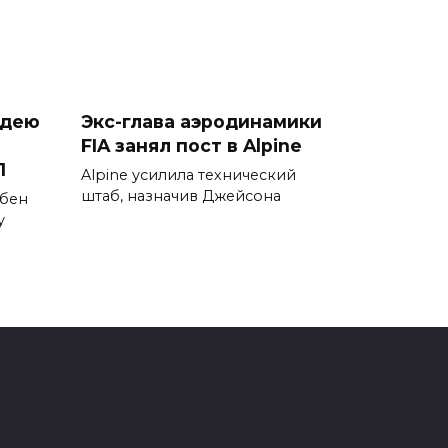
идею
Экс-глава аэродинамики
FIA занял пост в Alpine
1
Alpine усилила технический
штаб, назначив Джейсона
 бен
у