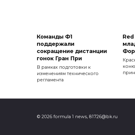
Команды Ф1
Red 
поддержали
мла
сокращение дистанции
Фор
гонок Гран При
Крас
коню
В рамках подготовки к
прин
изменениям технического
регламента
© 2026 formula 1 news, 81726@bk.ru