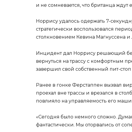
и не сомневается, что британца ждут 
Норрису удалось одержать 7-секундн
стратегически воспользовался пери
столкновением Кевина Магнуссена и 
Инцидент дал Норрису решающий бес
вернуться на трассу с комфортным п
завершил свой собственный пит-стоп
Ранее в гонке Ферстаппен вызвал вир
проехал вне трассы и врезался в столб
повлияло на управляемость его маши
«Сегодня было немного сложно. Думаю
фантастически. Мы оторвались от сопе