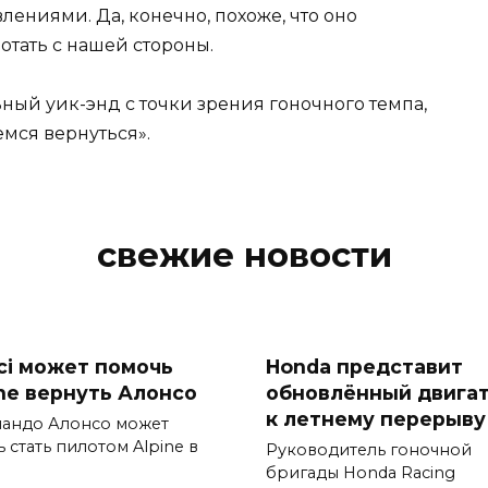
лениями. Да, конечно, похоже, что оно
ботать с нашей стороны.
ный уик-энд с точки зрения гоночного темпа,
мся вернуться».
свежие новости
ci может помочь
Honda представит
ine вернуть Алонсо
обновлённый двига
к летнему перерыву
андо Алонсо может
 стать пилотом Alpine в
Руководитель гоночной
бригады Honda Racing