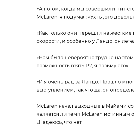
«А потом, когда мы совершили пит-сто
McLaren, я подумал: «Ух ты, это доволь
«Как только они перешли на жесткие 
скорости, и особенно у Ландо, он лете
«Нам было невероятно трудно на этом 
возможность взять P2, я возьму его»
«И я очень рад за Ландо. Прошло мно
выступлением, так что да, он опреде
McLaren начал выходные в Майами со
является ли темп McLaren истинным 
«Надеюсь, что нет!