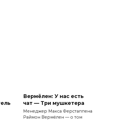
Вермёлен: У нас есть
тель
чат — Три мушкетера
Менеджер Макса Ферстаппена
Раймон Вермёлен — о том