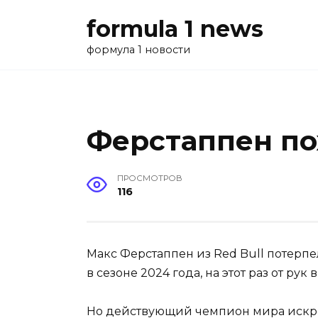
Перейти
formula 1 news
к
содержанию
формула 1 новости
Ферстаппен по
ПРОСМОТРОВ
116
Макс Ферстаппен из Red Bull потерп
в сезоне 2024 года, на этот раз от р
Но действующий чемпион мира искрен