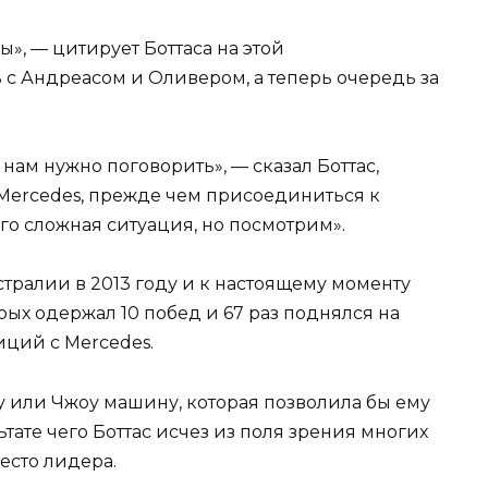
», — цитирует Боттаса на этой
ь с Андреасом и Оливером, а теперь очередь за
у нам нужно поговорить», — сказал Боттас,
и Mercedes, прежде чем присоединиться к
ого сложная ситуация, но посмотрим».
стралии в 2013 году и к настоящему моменту
орых одержал 10 побед и 67 раз поднялся на
иций с Mercedes.
у или Чжоу машину, которая позволила бы ему
ьтате чего Боттас исчез из поля зрения многих
есто лидера.