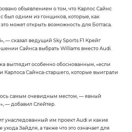
ровано объявлением о том, что Карлос Сайнс
нс был одним из гонщиков, которые, как
о это может открыть возможность для Боттаса.
», — сказал ведущий Sky Sports F1 Крейг
шении Сайнса выбрать Williams вместо Audi.
ка выглядит особенно обоснованным, «если
 и Карлоса Сайнса-старшего, которые выиграли
азалось самым очевидным местом, — явный
е», — добавил Слейтер.
дит унаследованный им проект Audi и какие
 ухода Зайдля, а также что это означает для