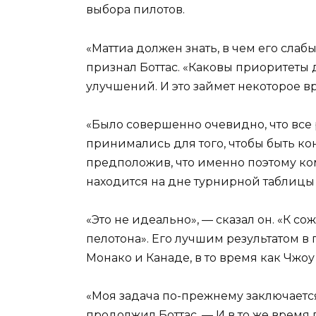
выбора пилотов.
«Маттиа должен знать, в чем его слаб
признал Боттас. «Каковы приоритеты
улучшений. И это займет некоторое в
«Было совершенно очевидно, что все
принимались для того, чтобы быть ко
предположив, что именно поэтому ко
находится на дне турнирной таблицы 
«Это не идеально», — сказал он. «К со
пелотона». Его лучшим результатом в 
Монако и Канаде, в то время как Чжоу
«Моя задача по-прежнему заключается в
продолжил Боттас. — И в то же время