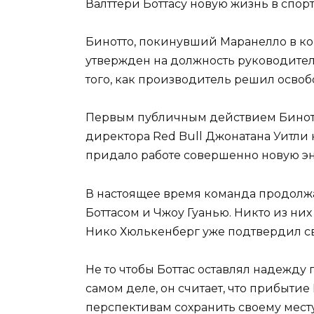
Валттери Боттасу новую жизнь в спорт
Бинотто, покинувший Маранелло в ко
утвержден на должность руководител
того, как производитель решил осво
Первым публичным действием Бинотт
директора Red Bull Джонатана Уитли 
придало работе совершенно новую э
В настоящее время команда продолж
Боттасом и Чжоу Гуанью. Никто из них
Нико Хюлькенберг уже подтвердил сво
Не то чтобы Боттас оставлял надежду
самом деле, он считает, что прибытие
перспективам сохранить своему месту