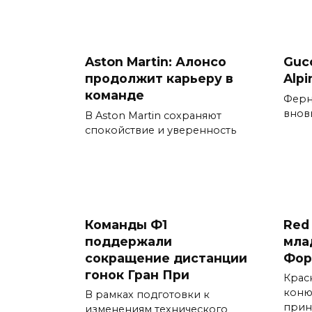
Aston Martin: Алонсо
Guc
продолжит карьеру в
Alp
команде
Ферн
вновь
В Aston Martin сохраняют
спокойствие и уверенность
Команды Ф1
Red 
поддержали
мла
сокращение дистанции
Фор
гонок Гран При
Крас
коню
В рамках подготовки к
прин
изменениям технического