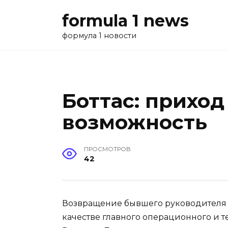
Перейти
formula 1 news
к
содержанию
формула 1 новости
Боттас: приход
возможность
ПРОСМОТРОВ
42
Возвращение бывшего руководителя к
качестве главного операционного и т