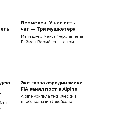
Вермёлен: У нас есть
тель
чат — Три мушкетера
Менеджер Макса Ферстаппена
Раймон Вермёлен — о том
идею
Экс-глава аэродинамики
FIA занял пост в Alpine
1
Alpine усилила технический
штаб, назначив Джейсона
 бен
у