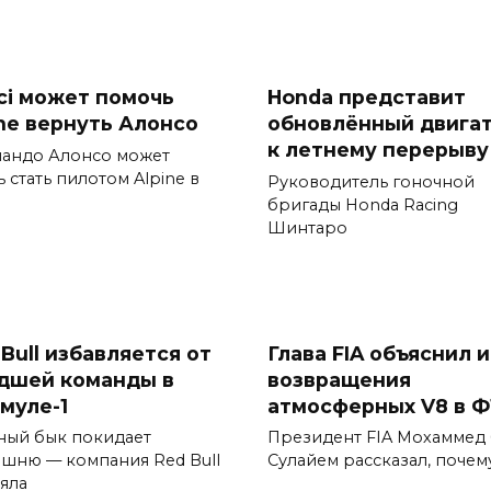
ci может помочь
Honda представит
ine вернуть Алонсо
обновлённый двига
к летнему перерыву
андо Алонсо может
 стать пилотом Alpine в
Руководитель гоночной
бригады Honda Racing
Шинтаро
Bull избавляется от
Глава FIA объяснил 
дшей команды в
возвращения
муле-1
атмосферных V8 в Ф
ный бык покидает
Президент FIA Мохаммед
шню — компания Red Bull
Сулайем рассказал, почем
яла