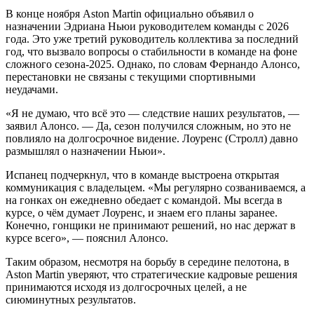
В конце ноября Aston Martin официально объявил о
назначении Эдриана Ньюи руководителем команды с 2026
года. Это уже третий руководитель коллектива за последний
год, что вызвало вопросы о стабильности в команде на фоне
сложного сезона-2025. Однако, по словам Фернандо Алонсо,
перестановки не связаны с текущими спортивными
неудачами.
«Я не думаю, что всё это — следствие наших результатов, —
заявил Алонсо. — Да, сезон получился сложным, но это не
повлияло на долгосрочное видение. Лоуренс (Стролл) давно
размышлял о назначении Ньюи».
Испанец подчеркнул, что в команде выстроена открытая
коммуникация с владельцем. «Мы регулярно созваниваемся, а
на гонках он ежедневно обедает с командой. Мы всегда в
курсе, о чём думает Лоуренс, и знаем его планы заранее.
Конечно, гонщики не принимают решений, но нас держат в
курсе всего», — пояснил Алонсо.
Таким образом, несмотря на борьбу в середине пелотона, в
Aston Martin уверяют, что стратегические кадровые решения
принимаются исходя из долгосрочных целей, а не
сиюминутных результатов.