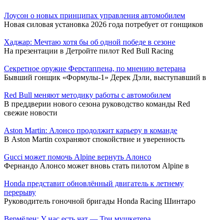
Лоусон о новых принципах управления автомобилем
Новая силовая установка 2026 года потребует от гонщиков
Хаджар: Мечтаю хотя бы об одной победе в сезоне
На презентации в Детройте пилот Red Bull Racing
Секретное оружие Ферстаппена, по мнению ветерана
Бывший гонщик «Формулы-1» Дерек Дэли, выступавший в
Red Bull меняют методику работы с автомобилем
В преддверии нового сезона руководство команды Red
свежие новости
Aston Martin: Алонсо продолжит карьеру в команде
В Aston Martin сохраняют спокойствие и уверенность
Gucci может помочь Alpine вернуть Алонсо
Фернандо Алонсо может вновь стать пилотом Alpine в
Honda представит обновлённый двигатель к летнему
перерыву
Руководитель гоночной бригады Honda Racing Шинтаро
Вермёлен: У нас есть чат — Три мушкетера