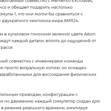
аботанный совместно с Memento Exclusives,
со и обещает подарить настолько
улы-1, что они могли бы сравниться с
 двукратного чемпиона мира AMR24.
м в культовом гоночном зеленом цвете Aston
жаждут каждой детали, вплоть до ощущений от
рассе.
нный совместно с инженерами команды
не просто визуальную копию; он оснащен
азработанными для воссоздания физических
тильным приводам, конфигурации с
и по движению каждый симулятор создан для
 в режиме реального времени, имитируя