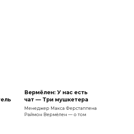
Вермёлен: У нас есть
тель
чат — Три мушкетера
Менеджер Макса Ферстаппена
Раймон Вермёлен — о том