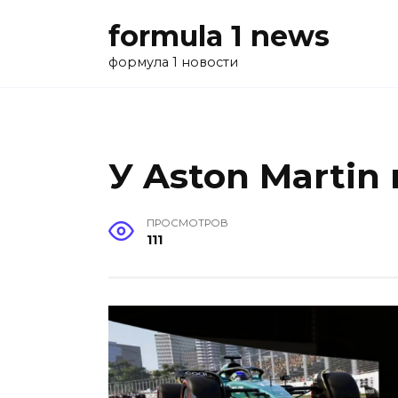
Перейти
formula 1 news
к
содержанию
формула 1 новости
У Aston Martin
ПРОСМОТРОВ
111