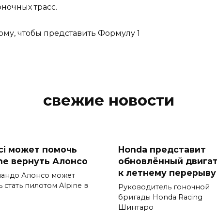
ночных трасс.
ому, чтобы представить Формулу 1
свежие новости
ci может помочь
Honda представит
ine вернуть Алонсо
обновлённый двига
к летнему перерыву
андо Алонсо может
 стать пилотом Alpine в
Руководитель гоночной
бригады Honda Racing
Шинтаро