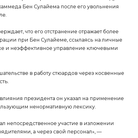
хаммеда Бен Сулайема после его увольнения
ле.
верждает, что его отстранение отражает более
рации при Бен Сулайеме, ссылаясь на личные
ке и неэффективное управление ключевыми
ательстве в работу стюардов через косвенные
сть.
влияния президента он указал на применение
ользующим ненормативную лексику.
ал непосредственное участие в изложении
рядителями, а через свой персонал», —