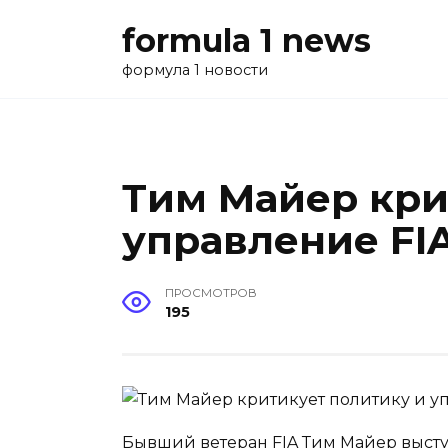
Перейти
formula 1 news
к
содержанию
формула 1 новости
Тим Майер кри
управление FI
ПРОСМОТРОВ
195
Бывший ветеран FIA Тим Майер высту