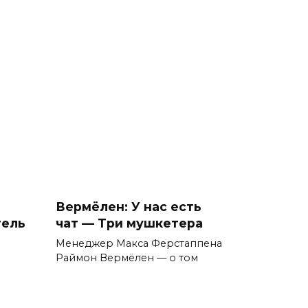
Вермёлен: У нас есть
тель
чат — Три мушкетера
Менеджер Макса Ферстаппена
Раймон Вермёлен — о том