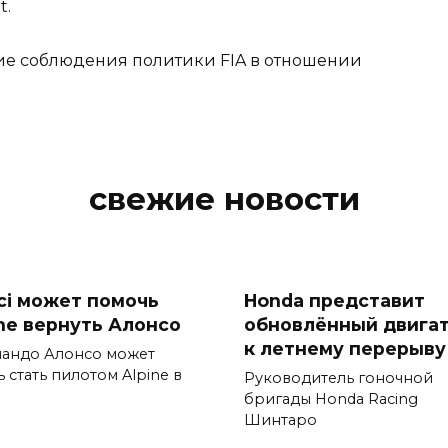
t.
ие соблюдения политики FIA в отношении
свежие новости
ci может помочь
Honda представит
ine вернуть Алонсо
обновлённый двига
к летнему перерыву
андо Алонсо может
 стать пилотом Alpine в
Руководитель гоночной
бригады Honda Racing
Шинтаро