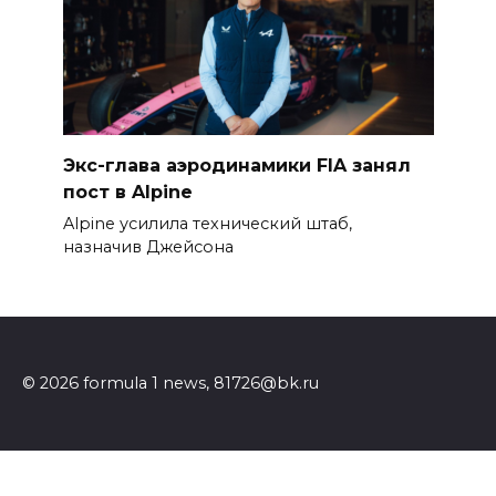
Экс-глава аэродинамики FIA занял
пост в Alpine
Alpine усилила технический штаб,
назначив Джейсона
© 2026 formula 1 news, 81726@bk.ru