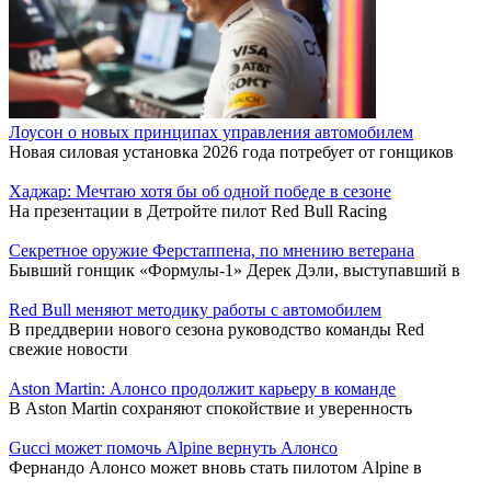
Лоусон о новых принципах управления автомобилем
Новая силовая установка 2026 года потребует от гонщиков
Хаджар: Мечтаю хотя бы об одной победе в сезоне
На презентации в Детройте пилот Red Bull Racing
Секретное оружие Ферстаппена, по мнению ветерана
Бывший гонщик «Формулы-1» Дерек Дэли, выступавший в
Red Bull меняют методику работы с автомобилем
В преддверии нового сезона руководство команды Red
свежие новости
Aston Martin: Алонсо продолжит карьеру в команде
В Aston Martin сохраняют спокойствие и уверенность
Gucci может помочь Alpine вернуть Алонсо
Фернандо Алонсо может вновь стать пилотом Alpine в