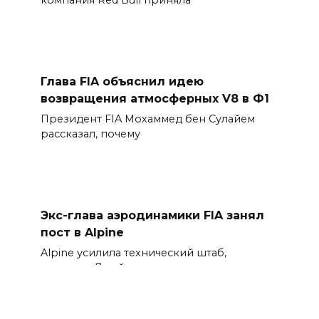
компания Red Bull приняла
Глава FIA объяснил идею
возвращения атмосферных V8 в Ф1
Президент FIA Мохаммед бен Сулайем
рассказал, почему
Экс-глава аэродинамики FIA занял
пост в Alpine
Alpine усилила технический штаб,
назначив Джейсона