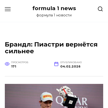
Перейти
formula 1 news
к
содержанию
формула 1 новости
Брандл: Пиастри вернётся
сильнее
ПРОСМОТРОВ
ОПУБЛИКОВАНО
171
04.02.2026