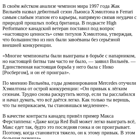
В своём жёстком анализе чемпион мира 1997 года Жак
Вильнёв назвал дебютный сезон Льюиса Хэмилтона в Ferrari
самым слабым этапом его карьеры, напрямую связав неудачи с
природой прошлых побед британца. В подкасте High
Performance канадский ветеран поставил под вопрос
«настоящую ценность» семи титулов Хэмилтона, утверждая,
что большинство из них были завоёваны без серьёзной
внешней конкуренции.
«Многие чемпионаты были выиграны в борьбе с напарником,
но настоящей битвы там часто не было, — заявил Вильнёв. —
Единственная настоящая борьба у него была с Нико
[Росбергом], и он её проиграл».
По мнению Вильнёва, годы доминирования Mercedes отучили
Хэмилтона от острой конкуренции: «Он привык к лёгким
сезонам. Трудно снова раскрутить мотор, если ты расслабился
и начал думать, что всё даётся легко. Как только ты веришь,
что ты неприкасаем, ты становишься медленнее».
В качестве контраста канадец привёл пример Макса
Ферстаппена: «Даже когда Red Bull может легко выиграть всё,
Макс едет так, будто это последняя гонка и он проигрывает.
Поэтому, когда становится тяжело, он к этому привык. В этом
большая разница».