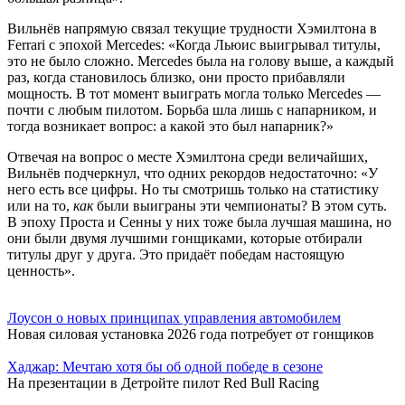
Вильнёв напрямую связал текущие трудности Хэмилтона в
Ferrari с эпохой Mercedes: «Когда Льюис выигрывал титулы,
это не было сложно. Mercedes была на голову выше, а каждый
раз, когда становилось близко, они просто прибавляли
мощность. В тот момент выиграть могла только Mercedes —
почти с любым пилотом. Борьба шла лишь с напарником, и
тогда возникает вопрос: а какой это был напарник?»
Отвечая на вопрос о месте Хэмилтона среди величайших,
Вильнёв подчеркнул, что одних рекордов недостаточно: «У
него есть все цифры. Но ты смотришь только на статистику
или на то,
как
были выиграны эти чемпионаты? В этом суть.
В эпоху Проста и Сенны у них тоже была лучшая машина, но
они были двумя лучшими гонщиками, которые отбирали
титулы друг у друга. Это придаёт победам настоящую
ценность».
Лоусон о новых принципах управления автомобилем
Новая силовая установка 2026 года потребует от гонщиков
Хаджар: Мечтаю хотя бы об одной победе в сезоне
На презентации в Детройте пилот Red Bull Racing