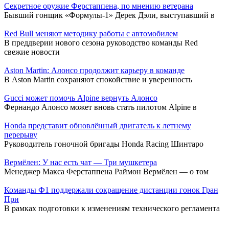
Секретное оружие Ферстаппена, по мнению ветерана
Бывший гонщик «Формулы-1» Дерек Дэли, выступавший в
Red Bull меняют методику работы с автомобилем
В преддверии нового сезона руководство команды Red
свежие новости
Aston Martin: Алонсо продолжит карьеру в команде
В Aston Martin сохраняют спокойствие и уверенность
Gucci может помочь Alpine вернуть Алонсо
Фернандо Алонсо может вновь стать пилотом Alpine в
Honda представит обновлённый двигатель к летнему
перерыву
Руководитель гоночной бригады Honda Racing Шинтаро
Вермёлен: У нас есть чат — Три мушкетера
Менеджер Макса Ферстаппена Раймон Вермёлен — о том
Команды Ф1 поддержали сокращение дистанции гонок Гран
При
В рамках подготовки к изменениям технического регламента
Red Bull избавляется от младшей команды в Формуле-1